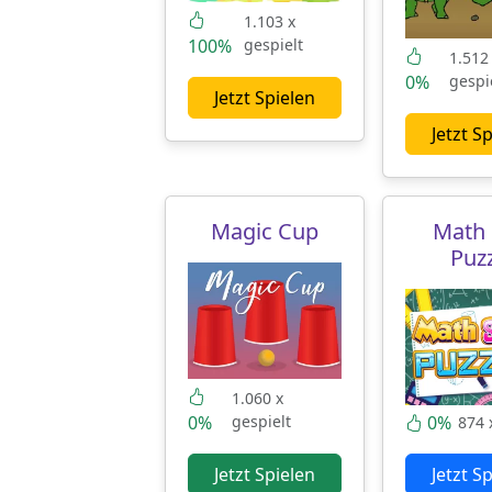
1.103 x
100%
gespielt
1.512
0%
gespi
Jetzt Spielen
Jetzt S
Magic Cup
Math 
Puz
1.060 x
0%
gespielt
0%
874 
Jetzt Spielen
Jetzt S