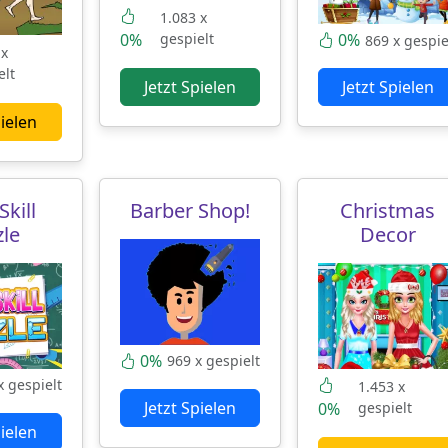
1.083 x
0%
gespielt
0%
869 x gespie
 x
elt
Jetzt Spielen
Jetzt Spielen
pielen
Skill
Barber Shop!
Christmas
zle
Decor
0%
969 x gespielt
x gespielt
1.453 x
Jetzt Spielen
0%
gespielt
pielen