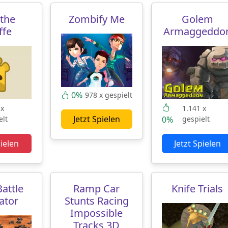
 the
Zombify Me
Golem
ffe
Armaggeddo
0%
978 x gespielt
 x
1.141 x
Jetzt Spielen
elt
0%
gespielt
pielen
Jetzt Spielen
attle
Ramp Car
Knife Trials
ator
Stunts Racing
Impossible
Tracks 3D