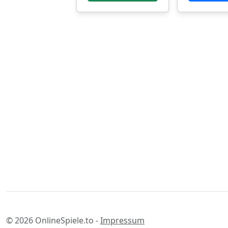
© 2026 OnlineSpiele.to -
Impressum