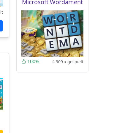
Microsoft Wordament
lt
100%
4.909 x gespielt