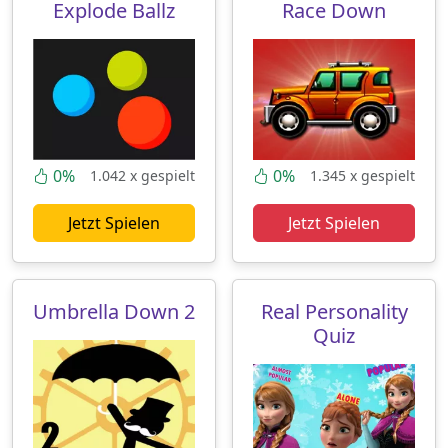
Explode Ballz
Race Down
0%
0%
1.042 x gespielt
1.345 x gespielt
Jetzt Spielen
Jetzt Spielen
Umbrella Down 2
Real Personality
Quiz