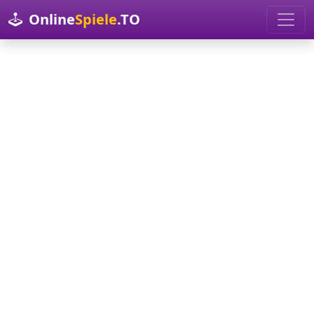
Online
Spiele
.TO