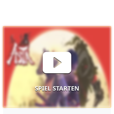
SPIEL STARTEN