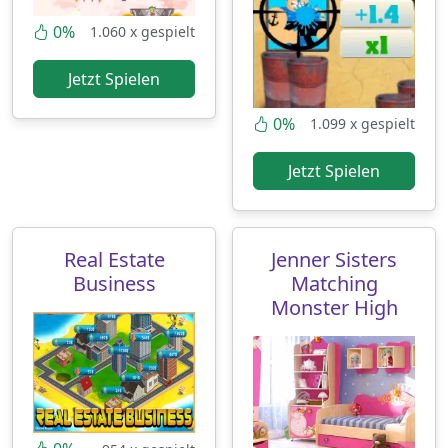
0%
1.060 x gespielt
Jetzt Spielen
0%
1.099 x gespielt
Jetzt Spielen
Real Estate
Jenner Sisters
Business
Matching
Monster High