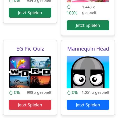
0%
954 x gespielt
1.443 x
Jetzt Spielen
100%
gespielt
Jetzt Spielen
EG Pic Quiz
Mannequin Head
0%
0%
998 x gespielt
1.051 x gespielt
Jetzt Spielen
Jetzt Spielen