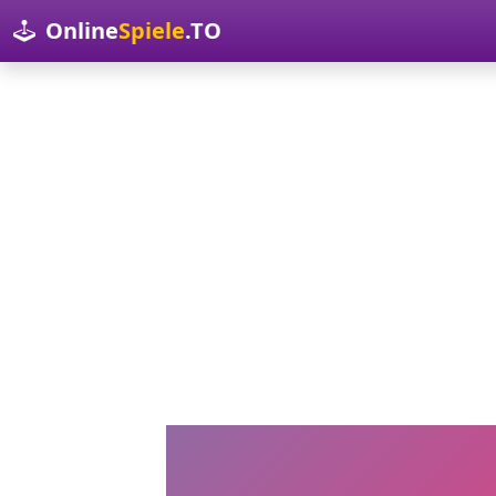
Online
Spiele
.TO