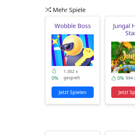
Mehr Spiele
Wobble Boss
Jungal 
Sta
1.302 x
0%
gespielt
0%
994 
Jetzt Spielen
Jetzt S