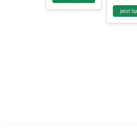
Jetzt S