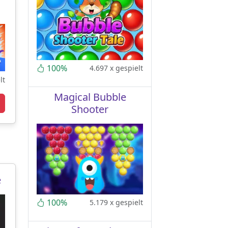
100%
4.697 x gespielt
lt
Magical Bubble
Shooter
e
100%
5.179 x gespielt