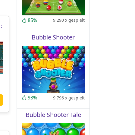
85%
9.290 x gespielt
:
Bubble Shooter
93%
9.796 x gespielt
Bubble Shooter Tale