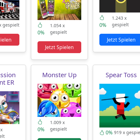
1.243 x
0%
gespielt
x gespielt
1.054 x
0%
gespielt
pielen
Jetzt Spielen
Jetzt Spielen
ission
Monster Up
Spear Toss
nt ER
1.009 x
0%
gespielt
 x
0%
919 x gespie
elt