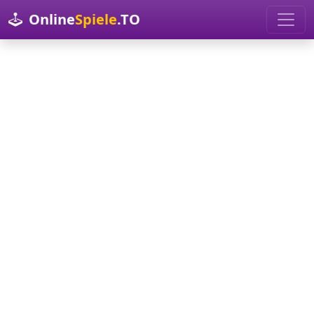
Online
Spiele
.TO