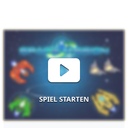
SPIEL STARTEN