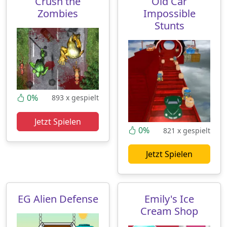
Crush the
Old Car
Zombies
Impossible
Stunts
0%
893 x gespielt
Jetzt Spielen
0%
821 x gespielt
Jetzt Spielen
EG Alien Defense
Emily's Ice
Cream Shop