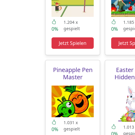
1.204 x
1.185
0%
gespielt
0%
gespi
Jetzt Spielen
Jetzt S
Pineapple Pen
Easter
Master
Hidden
1.031 x
1.013
0%
gespielt
0%
gespi