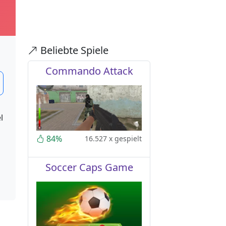
Beliebte Spiele
Commando Attack
l
84%
16.527 x gespielt
Soccer Caps Game