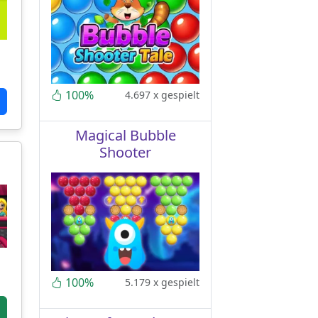
100%
4.697 x gespielt
Magical Bubble
Shooter
100%
5.179 x gespielt