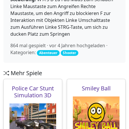
Linke Maustaste zum Angreifen Rechte
Maustaste, um den Angriff zu blockieren F zur
Interaktion mit Objekten Linke Umschalttaste
zum Ausführen Linke STRG-Taste, um sich zu
ducken Platz zum Springen
864 mal gespielt · vor 4 Jahren hochgeladen ·
Kategorien:
Abenteuer
Shooter
Mehr Spiele
Police Car Stunt
Smiley Ball
Simulation 3D