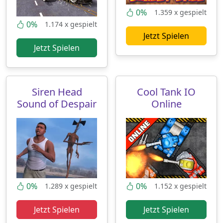
0%
1.359 x gespielt
0%
1.174 x gespielt
Jetzt Spielen
Jetzt Spielen
Siren Head
Cool Tank IO
Sound of Despair
Online
0%
0%
1.289 x gespielt
1.152 x gespielt
Jetzt Spielen
Jetzt Spielen