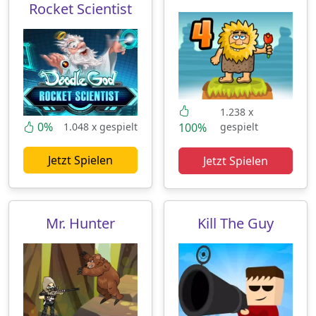
Rocket Scientist
1.238 x
0%
100%
gespielt
1.048 x gespielt
Jetzt Spielen
Jetzt Spielen
Mr. Hunter
Kill The Guy