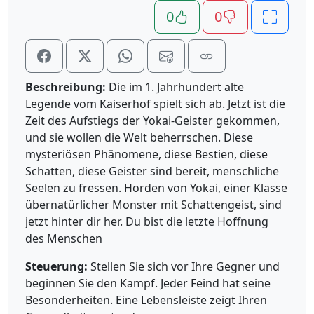
0
0
Beschreibung:
Die im 1. Jahrhundert alte
Legende vom Kaiserhof spielt sich ab. Jetzt ist die
Zeit des Aufstiegs der Yokai-Geister gekommen,
und sie wollen die Welt beherrschen. Diese
mysteriösen Phänomene, diese Bestien, diese
Schatten, diese Geister sind bereit, menschliche
Seelen zu fressen. Horden von Yokai, einer Klasse
übernatürlicher Monster mit Schattengeist, sind
jetzt hinter dir her. Du bist die letzte Hoffnung
des Menschen
Steuerung:
Stellen Sie sich vor Ihre Gegner und
beginnen Sie den Kampf. Jeder Feind hat seine
Besonderheiten. Eine Lebensleiste zeigt Ihren