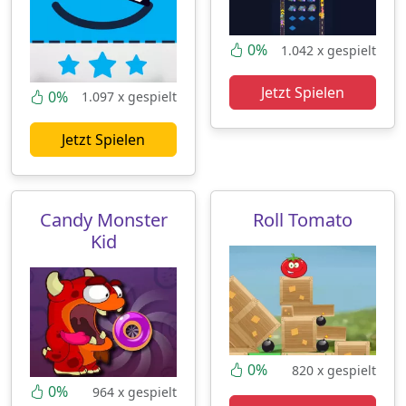
0%
1.042 x gespielt
Jetzt Spielen
0%
1.097 x gespielt
Jetzt Spielen
Candy Monster
Roll Tomato
Kid
0%
820 x gespielt
0%
964 x gespielt