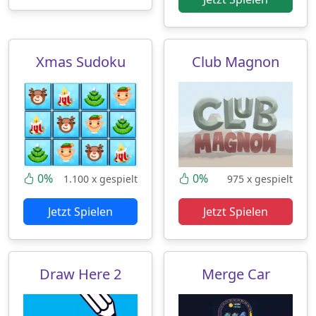
Xmas Sudoku
Club Magnon
0%
0%
1.100 x gespielt
975 x gespielt
Jetzt Spielen
Jetzt Spielen
Draw Here 2
Merge Car