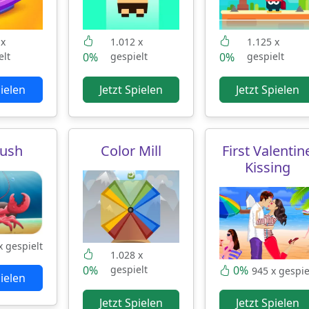
 x
1.012 x
1.125 x
elt
0%
gespielt
0%
gespielt
pielen
Jetzt Spielen
Jetzt Spielen
Rush
Color Mill
First Valentin
Kissing
x gespielt
1.028 x
0%
gespielt
0%
945 x gespie
pielen
Jetzt Spielen
Jetzt Spielen