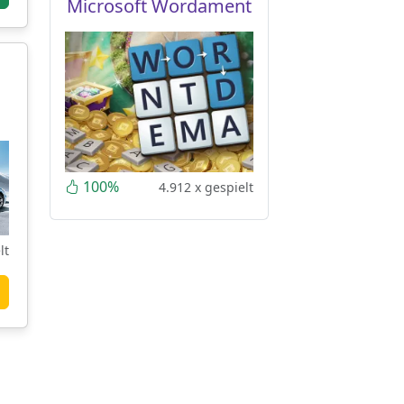
Microsoft Wordament
100%
4.912 x gespielt
lt