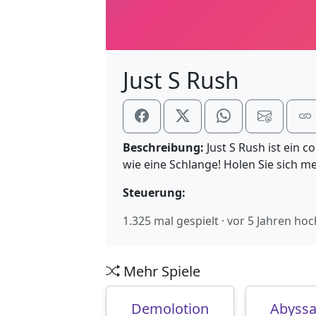
Just S Rush
Beschreibung:
Just S Rush ist ein c
wie eine Schlange! Holen Sie sich me
Steuerung:
1.325 mal gespielt · vor 5 Jahren ho
Mehr Spiele
Demolotion
Abyssa