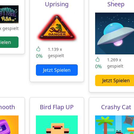
Uprising
Sheep
x gespielt
pielen
1.139 x
0%
gespielt
1.269 x
0%
gespielt
Jetzt Spielen
Jetzt Spielen
mooth
Bird Flap UP
Crashy Cat