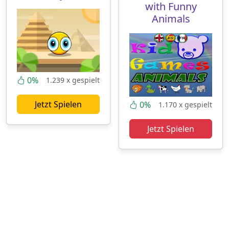
with Funny
Animals
0%
1.239 x gespielt
Jetzt Spielen
0%
1.170 x gespielt
Jetzt Spielen