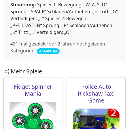
Steuerung:
Spieler 1: Bewegung: „W, A, S, D“
Sprung: „SPACE“ Schlagen/Aufheben: „F“ Tritt: „G“
Verteidigen: „T“ Spieler 2: Bewegen:
„PFEILTASTEN“ Sprung: „P“ Schlagen/Aufheben:
„K“ Tritt: „L“ Verteidigen: „O“
431 mal gespielt · vor 2 Jahren hochgeladen ·
Kategorien:
Abenteuer
Mehr Spiele
Fidget Spinner
Police Auto
Mania
Rickshaw Taxi
Game