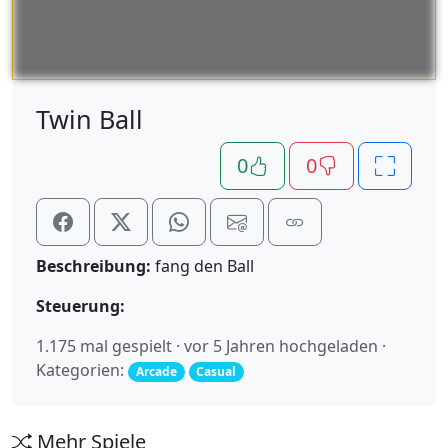
Twin Ball
0
0
Beschreibung:
fang den Ball
Steuerung:
1.175 mal gespielt · vor 5 Jahren hochgeladen ·
Kategorien:
Arcade
Casual
Mehr Spiele