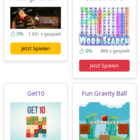
0%
1.031 x gespielt
Jetzt Spielen
0%
866 x gespielt
Jetzt Spielen
Get10
Fun Gravity Ball