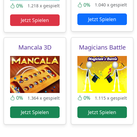
0%
1.040 x gespielt
0%
1.218 x gespielt
Jetzt Spielen
Jetzt Spielen
Mancala 3D
Magicians Battle
0%
0%
1.364 x gespielt
1.115 x gespielt
Jetzt Spielen
Jetzt Spielen