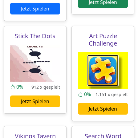
Jetzt Spielen
Jetzt Spielen
Stick The Dots
Art Puzzle
Challenge
0%
912 x gespielt
0%
1.151 x gespielt
Jetzt Spielen
Jetzt Spielen
Vikings Tavern
Search Word