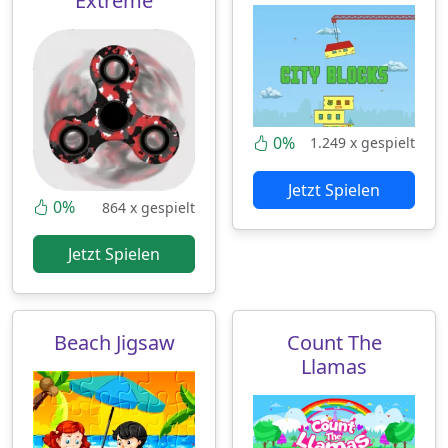
Extreme
0%
1.249 x gespielt
Jetzt Spielen
0%
864 x gespielt
Jetzt Spielen
Beach Jigsaw
Count The
Llamas