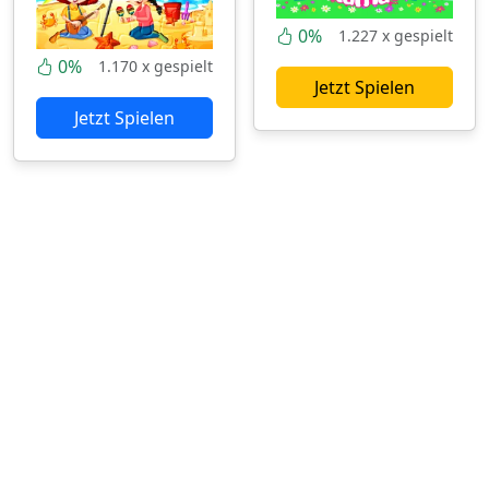
0%
1.227 x gespielt
0%
1.170 x gespielt
Jetzt Spielen
Jetzt Spielen