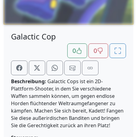
Galactic Cop
0
0
Beschreibung:
Galactic Cops ist ein 2D-
Plattform-Shooter, in dem Sie verschiedene
Waffen sammeln können, um gegen endlose
Horden flüchtender Weltraumgefangener zu
kämpfen. Machen Sie sich bereit, Kadett! Fangen
Sie diese außerirdischen Banditen und bringen
Sie die Gerechtigkeit zurück an ihren Platz!