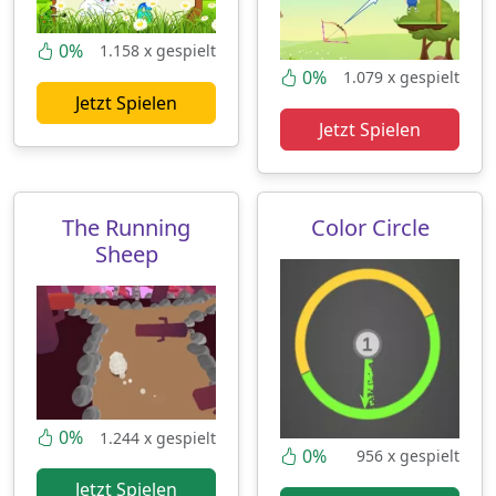
0%
1.158 x gespielt
0%
1.079 x gespielt
Jetzt Spielen
Jetzt Spielen
The Running
Color Circle
Sheep
0%
1.244 x gespielt
0%
956 x gespielt
Jetzt Spielen