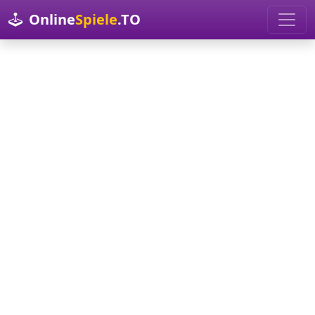
Online
Spiele
.TO