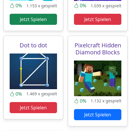
0%
0%
1.153 x gespielt
1.039 x gespielt
Jetzt Spielen
Jetzt Spielen
Dot to dot
Pixelcraft Hidden
Diamond Blocks
0%
1.469 x gespielt
0%
1.132 x gespielt
Jetzt Spielen
Jetzt Spielen