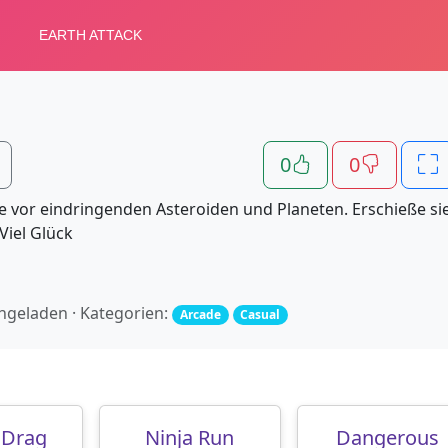
0
0
e vor eindringenden Asteroiden und Planeten. Erschieße sie
Viel Glück
chgeladen · Kategorien:
Arcade
Casual
t Drag
Ninja Run
Dangerous