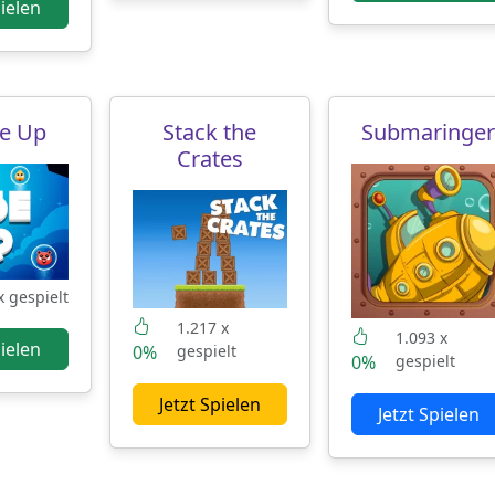
pielen
se Up
Stack the
Submaringe
Crates
x gespielt
1.217 x
1.093 x
pielen
0%
gespielt
0%
gespielt
Jetzt Spielen
Jetzt Spielen