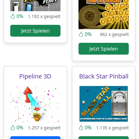
0%
1.192 x gespielt
Jetzt Spielen
0%
962 x gespielt
Jetzt Spielen
Pipeline 3D
Black Star Pinball
0%
0%
1.257 x gespielt
1.135 x gespielt