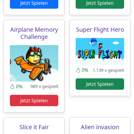
Jetzt Spielen
Jetzt Spielen
Airplane Memory
Super Flight Hero
Challenge
0%
1.139 x gespielt
Jetzt Spielen
0%
989 x gespielt
Jetzt Spielen
Slice it Fair
Alien invasion