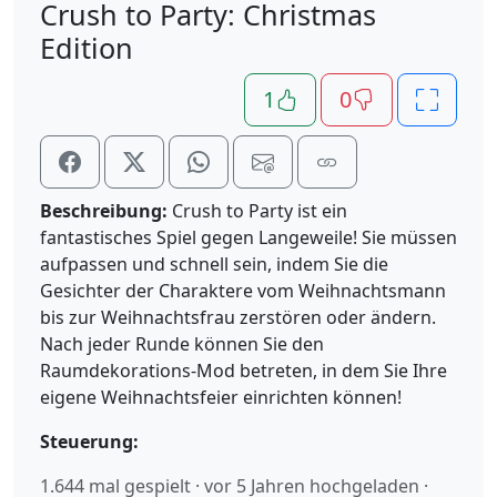
Crush to Party: Christmas
Edition
1
0
Beschreibung:
Crush to Party ist ein
fantastisches Spiel gegen Langeweile! Sie müssen
aufpassen und schnell sein, indem Sie die
Gesichter der Charaktere vom Weihnachtsmann
bis zur Weihnachtsfrau zerstören oder ändern.
Nach jeder Runde können Sie den
Raumdekorations-Mod betreten, in dem Sie Ihre
eigene Weihnachtsfeier einrichten können!
Steuerung:
1.644 mal gespielt · vor 5 Jahren hochgeladen ·