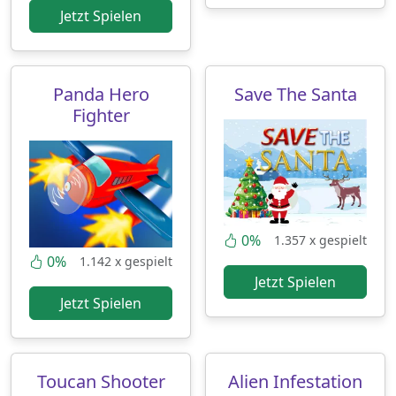
Jetzt Spielen
Panda Hero
Save The Santa
Fighter
0%
1.357 x gespielt
0%
1.142 x gespielt
Jetzt Spielen
Jetzt Spielen
Toucan Shooter
Alien Infestation