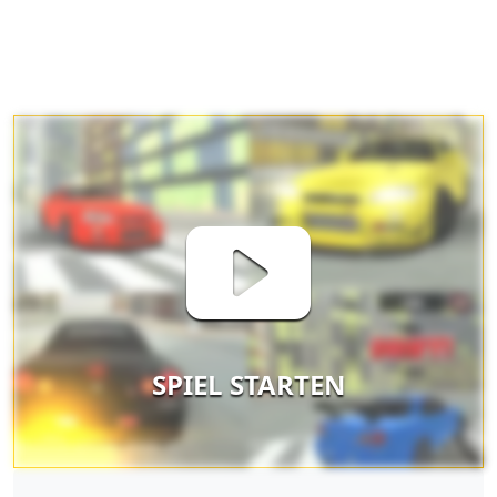
SPIEL STARTEN