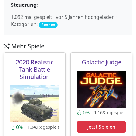
Steuerung:
1.092 mal gespielt · vor 5 Jahren hochgeladen ·
Kategorien:
Rennen
Mehr Spiele
2020 Realistic
Galactic Judge
Tank Battle
Simulation
0%
1.168 x gespielt
Jetzt Spielen
0%
1.349 x gespielt