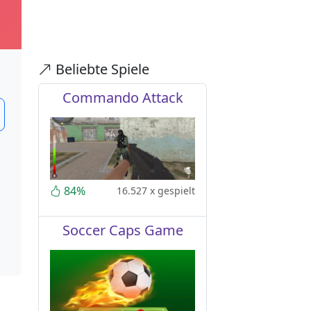
Beliebte Spiele
Commando Attack
84%
16.527 x gespielt
Soccer Caps Game