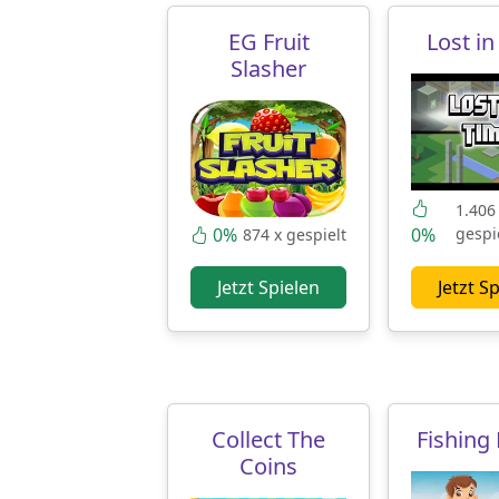
EG Fruit
Lost i
Slasher
1.406
0%
0%
gespi
874 x gespielt
Jetzt Spielen
Jetzt S
Collect The
Fishing
Coins