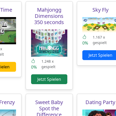
n Time
Mahjongg
Sky Fly
Dimensions
350 seconds
1.167 x
0%
gespielt
 x
elt
Jetzt Spielen
1.248 x
pielen
0%
gespielt
Jetzt Spielen
 Frenzy
Sweet Baby
Dating Party
Spot the
Difference