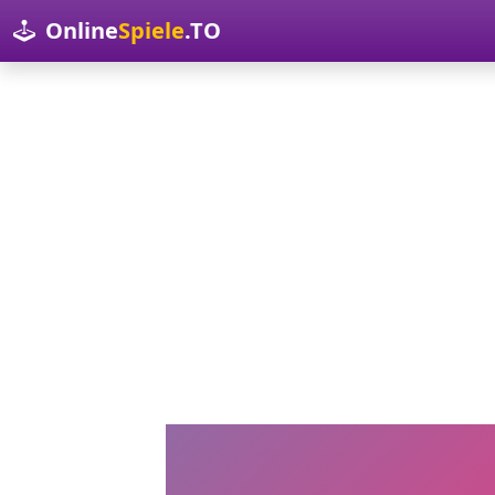
Online
Spiele
.TO