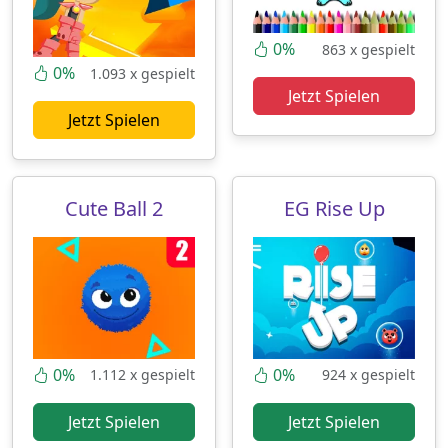
0%
863 x gespielt
0%
1.093 x gespielt
Jetzt Spielen
Jetzt Spielen
Cute Ball 2
EG Rise Up
0%
0%
1.112 x gespielt
924 x gespielt
Jetzt Spielen
Jetzt Spielen