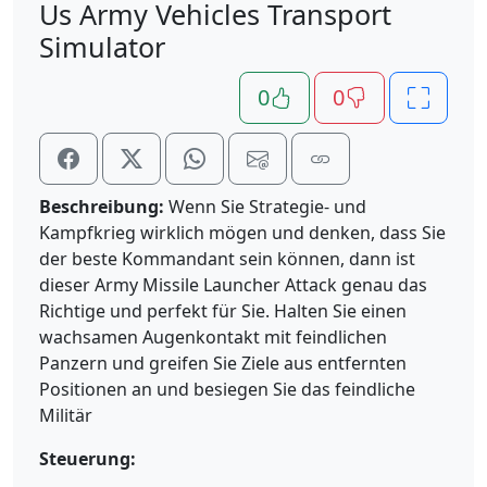
Us Army Vehicles Transport
Simulator
0
0
Beschreibung:
Wenn Sie Strategie- und
Kampfkrieg wirklich mögen und denken, dass Sie
der beste Kommandant sein können, dann ist
dieser Army Missile Launcher Attack genau das
Richtige und perfekt für Sie. Halten Sie einen
wachsamen Augenkontakt mit feindlichen
Panzern und greifen Sie Ziele aus entfernten
Positionen an und besiegen Sie das feindliche
Militär
Steuerung: