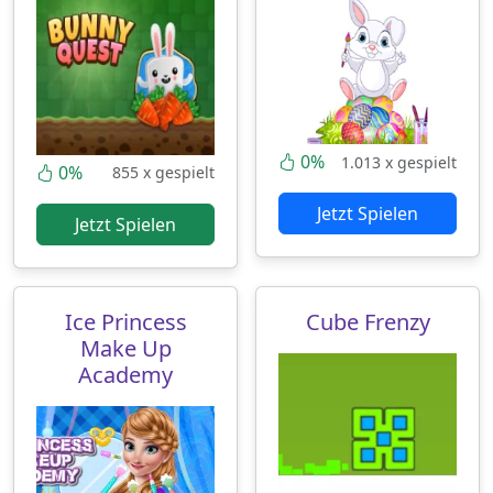
0%
1.013 x gespielt
0%
855 x gespielt
Jetzt Spielen
Jetzt Spielen
Ice Princess
Cube Frenzy
Make Up
Academy