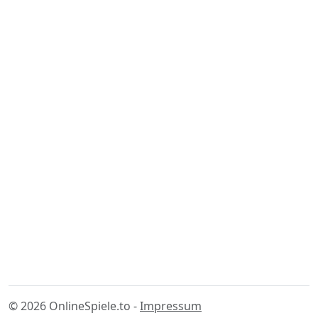
© 2026 OnlineSpiele.to -
Impressum