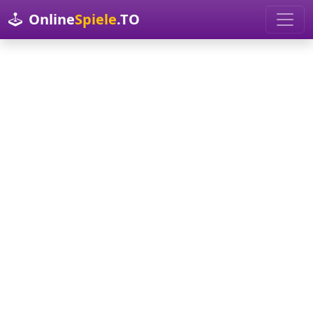
Online
Spiele
.TO