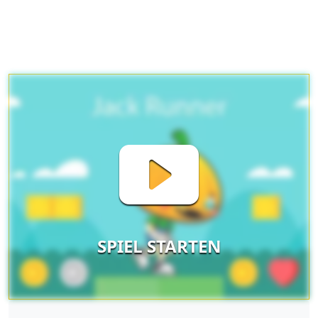
SPIEL STARTEN