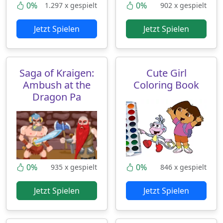
0%
0%
1.297 x gespielt
902 x gespielt
Jetzt Spielen
Jetzt Spielen
Saga of Kraigen:
Cute Girl
Ambush at the
Coloring Book
Dragon Pa
0%
0%
935 x gespielt
846 x gespielt
Jetzt Spielen
Jetzt Spielen