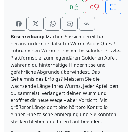
0
0
Beschreibung:
Machen Sie sich bereit für
herausfordernde Rätsel in Worm: Apple Quest!
Führe deinen Wurm in diesem fesselnden Puzzle-
Plattformspiel zum legendären Goldenen Apfel,
während du hinterhältige Hindernisse und
gefährliche Abgründe überwindest. Das
Geheimnis des Erfolgs? Meistern Sie die
wachsende Länge Ihres Wurms. Jeder Apfel, den
du sammelst, verlängert deinen Wurm und
eröffnet dir neue Wege – aber Vorsicht! Mit
größerer Länge geht eine härtere Kontrolle
einher. Eine falsche Abbiegung und Sie könnten
stecken bleiben und Ihren Lauf beenden.