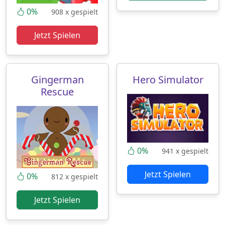
0%
908 x gespielt
Jetzt Spielen
Gingerman
Hero Simulator
Rescue
0%
941 x gespielt
Jetzt Spielen
0%
812 x gespielt
Jetzt Spielen