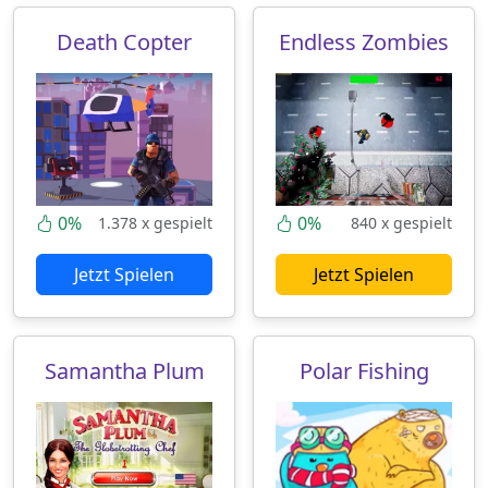
Death Copter
Endless Zombies
0%
0%
1.378 x gespielt
840 x gespielt
Jetzt Spielen
Jetzt Spielen
Samantha Plum
Polar Fishing