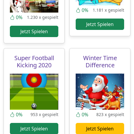
0%
1.181 x gespielt
0%
1.230 x gespielt
Jetzt Spielen
Jetzt Spielen
Super Football
Winter Time
Kicking 2020
Difference
0%
0%
953 x gespielt
823 x gespielt
Jetzt Spielen
Jetzt Spielen