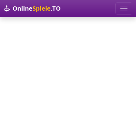
Online
Spiele
.TO