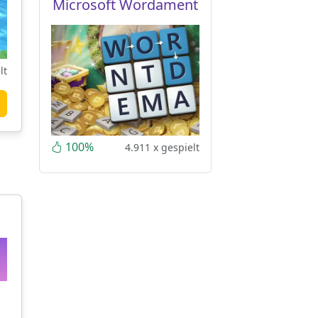
Microsoft Wordament
lt
100%
4.911 x gespielt