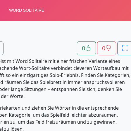
0
0
st mit Word Solitaire mit einer frischen Variante eines
machende Wort-Solitaire verbindet cleveren Wortaufbau mit
t so ein einzigartiges Solo-Erlebnis. Finden Sie Kategorien,
nd räumen Sie das Spielbrett in immer anspruchsvolleren
 oder lange Sitzungen – entspannen Sie sich, denken Sie
 der Worte!
iekarten und ziehen Sie Wörter in die entsprechende
lben Kategorie, um das Spielfeld leichter abzuräumen.
orien zu, um das Feld freizuräumen und zu gewinnen.
l zu lösen.