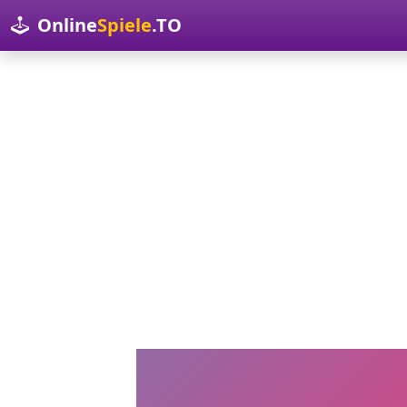
Online
Spiele
.TO