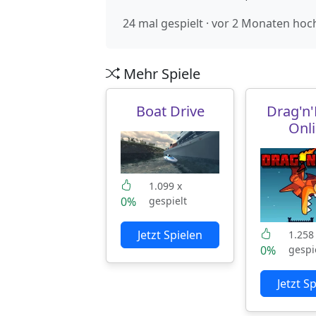
24 mal gespielt · vor 2 Monaten hoc
Mehr Spiele
Boat Drive
Drag'n
Onl
1.099 x
0%
gespielt
Jetzt Spielen
1.258
0%
gespi
Jetzt S