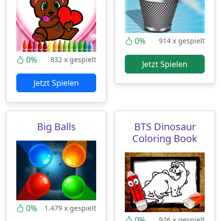
0%
914 x gespielt
0%
832 x gespielt
Jetzt Spielen
Jetzt Spielen
Big Balls
BTS Dinosaur
Coloring Book
0%
1.479 x gespielt
0%
926 x gespielt