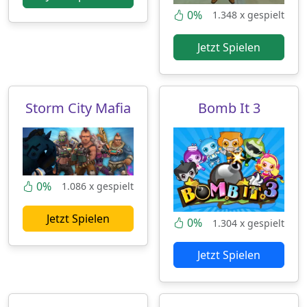
0%
1.348 x gespielt
Jetzt Spielen
Storm City Mafia
Bomb It 3
0%
1.086 x gespielt
Jetzt Spielen
0%
1.304 x gespielt
Jetzt Spielen