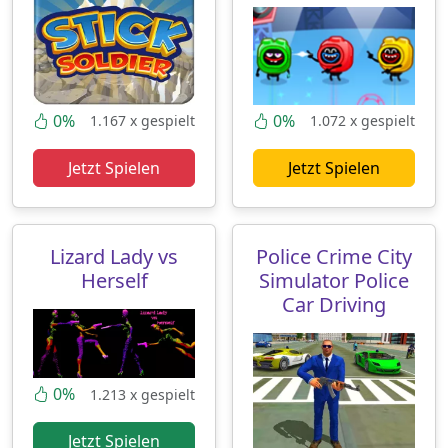
0%
0%
1.072 x gespielt
1.167 x gespielt
Jetzt Spielen
Jetzt Spielen
Lizard Lady vs
Police Crime City
Herself
Simulator Police
Car Driving
0%
1.213 x gespielt
Jetzt Spielen