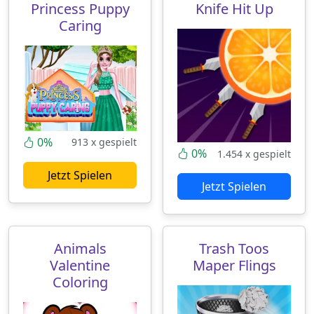
Princess Puppy
Knife Hit Up
Caring
0%
913 x gespielt
0%
1.454 x gespielt
Jetzt Spielen
Jetzt Spielen
Animals
Trash Toos
Valentine
Maper Flings
Coloring