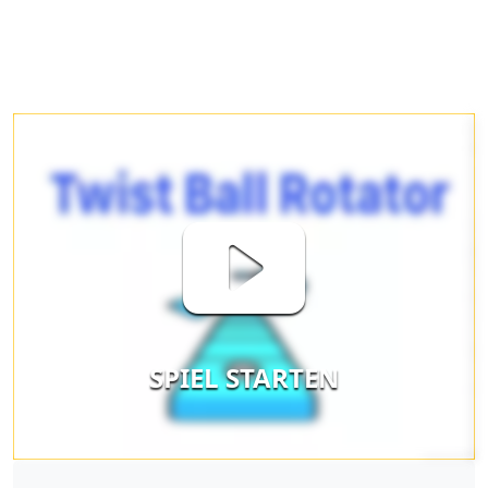
SPIEL STARTEN