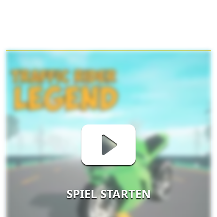
SPIEL STARTEN