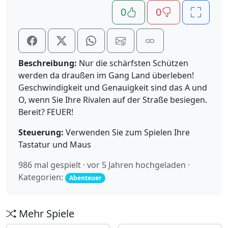
0
0
Beschreibung:
Nur die schärfsten Schützen
werden da draußen im Gang Land überleben!
Geschwindigkeit und Genauigkeit sind das A und
O, wenn Sie Ihre Rivalen auf der Straße besiegen.
Bereit? FEUER!
Steuerung:
Verwenden Sie zum Spielen Ihre
Tastatur und Maus
986 mal gespielt · vor 5 Jahren hochgeladen ·
Kategorien:
Abenteuer
Mehr Spiele