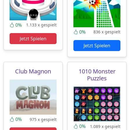
0%
1.133 x gespielt
0%
836 x gespielt
Jetzt Spielen
Jetzt Spielen
Club Magnon
1010 Monster
Puzzles
0%
975 x gespielt
0%
1.089 x gespielt