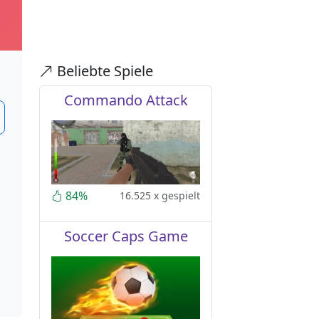
Beliebte Spiele
Commando Attack
n
84%
16.525 x gespielt
Soccer Caps Game