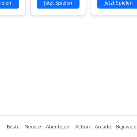
pielen
Jetzt Spielen
Jetzt Spielen
Beste
Neuste
Abenteuer
Action
Arcade
Bejewele