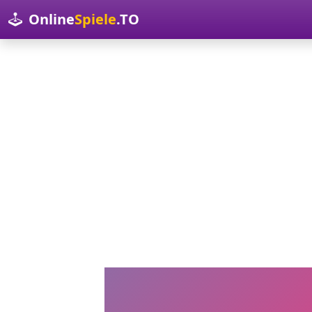
Online
Spiele
.TO