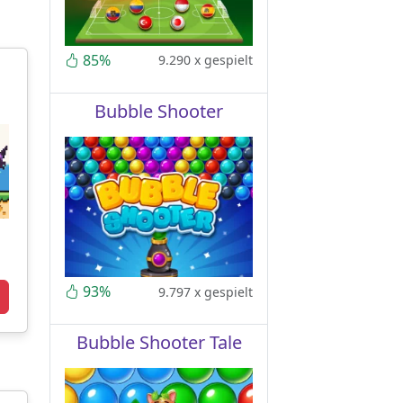
85%
9.290 x gespielt
Bubble Shooter
93%
9.797 x gespielt
Bubble Shooter Tale