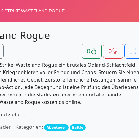
land Rogue
0
0
 Strike: Wasteland Rogue ein brutales Ödland-Schlachtfeld.
en Kriegsgebieten voller Feinde und Chaos. Steuern Sie eine
feindliches Gebiet. Zerstöre feindliche Festungen, sammle
p-Action. Jede Begegnung ist eine Prüfung des Überlebens
ei dem nur die Stärksten überleben und alle Feinde
: Wasteland Rogue kostenlos online.
nd ziehen.
laden · Kategorien:
Abenteuer
Battle