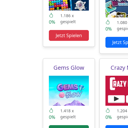
1.186 x
0%
gespielt
1.080
0%
gespi
Jetzt Spielen
Jetzt S
Gems Glow
Crazy
1.418 x
1.204
0%
gespielt
0%
gespi