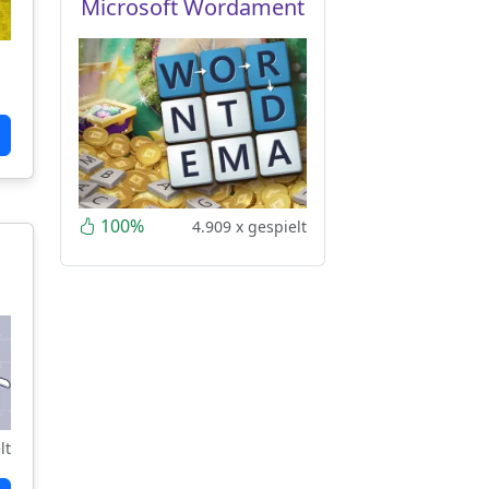
Microsoft Wordament
100%
4.909 x gespielt
lt