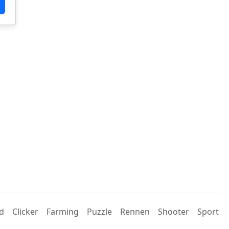
d
Clicker
Farming
Puzzle
Rennen
Shooter
Sport