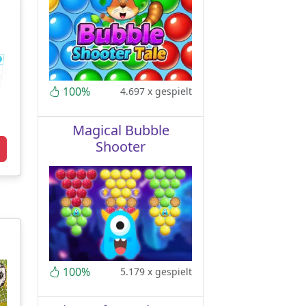
e
100%
4.697 x gespielt
Magical Bubble
Shooter
100%
5.179 x gespielt