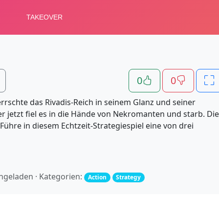
0
0
rschte das Rivadis-Reich in seinem Glanz und seiner
r jetzt fiel es in die Hände von Nekromanten und starb. Die
hre in diesem Echtzeit-Strategiespiel eine von drei
chgeladen · Kategorien:
Action
Strategy