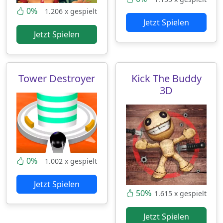
0%
1.206 x gespielt
Jetzt Spielen
Jetzt Spielen
Tower Destroyer
Kick The Buddy
3D
0%
1.002 x gespielt
Jetzt Spielen
50%
1.615 x gespielt
Jetzt Spielen