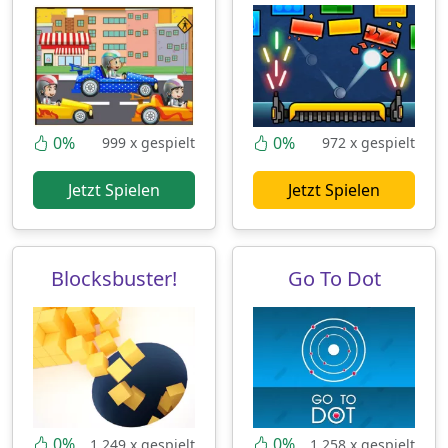
0%
0%
999 x gespielt
972 x gespielt
Jetzt Spielen
Jetzt Spielen
Blocksbuster!
Go To Dot
0%
0%
1.249 x gespielt
1.258 x gespielt