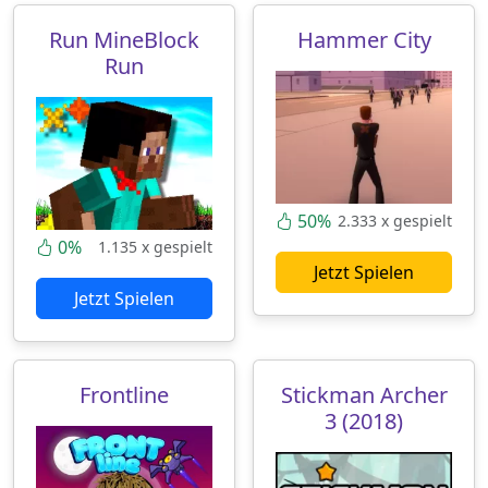
Run MineBlock
Hammer City
Run
50%
2.333 x gespielt
0%
1.135 x gespielt
Jetzt Spielen
Jetzt Spielen
Frontline
Stickman Archer
3 (2018)