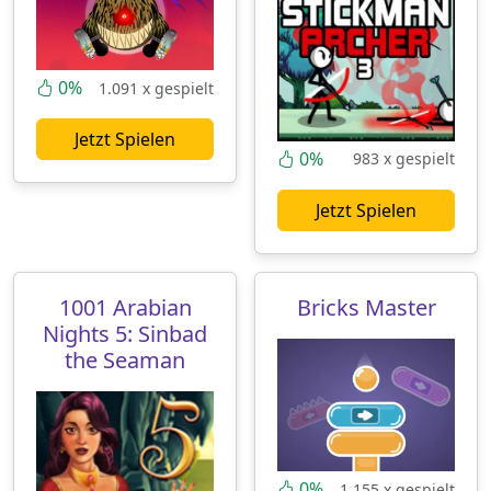
0%
1.091 x gespielt
Jetzt Spielen
0%
983 x gespielt
Jetzt Spielen
1001 Arabian
Bricks Master
Nights 5: Sinbad
the Seaman
0%
1.155 x gespielt