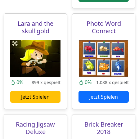
Lara and the
Photo Word
skull gold
Connect
0%
0%
899 x gespielt
1.088 x gespielt
Jetzt Spielen
Jetzt Spielen
Racing Jigsaw
Brick Breaker
Deluxe
2018