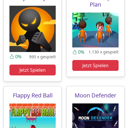
Plan
0%
1.130 x gespielt
0%
995 x gespielt
Jetzt Spielen
Jetzt Spielen
Flappy Red Ball
Moon Defender