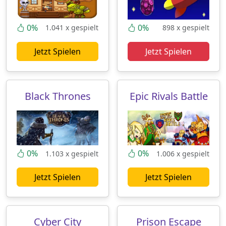
0%
0%
1.041 x gespielt
898 x gespielt
Jetzt Spielen
Jetzt Spielen
Black Thrones
Epic Rivals Battle
0%
0%
1.103 x gespielt
1.006 x gespielt
Jetzt Spielen
Jetzt Spielen
Cyber City
Prison Escape