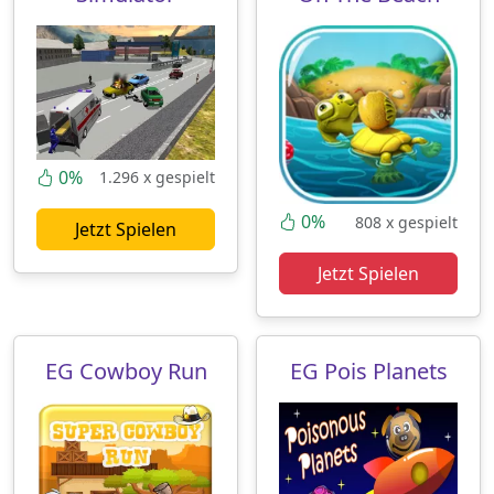
0%
1.296 x gespielt
0%
808 x gespielt
Jetzt Spielen
Jetzt Spielen
EG Cowboy Run
EG Pois Planets