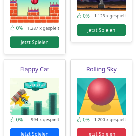
0%
1.123 x gespielt
0%
1.287 x gespielt
Jetzt Spielen
Jetzt Spielen
Flappy Cat
Rolling Sky
0%
0%
994 x gespielt
1.200 x gespielt
Jetzt Spielen
Jetzt Spielen