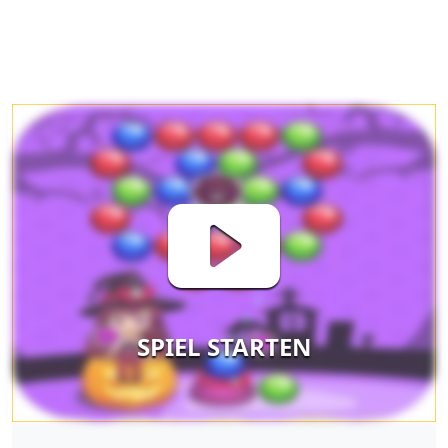
SPIEL STARTEN