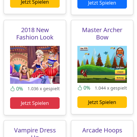
Jetzt Spielen
Jetzt Spielen
2018 New
Master Archer
Fashion Look
Bow
0%
1.044 x gespielt
0%
1.036 x gespielt
Jetzt Spielen
Jetzt Spielen
Vampire Dress
Arcade Hoops