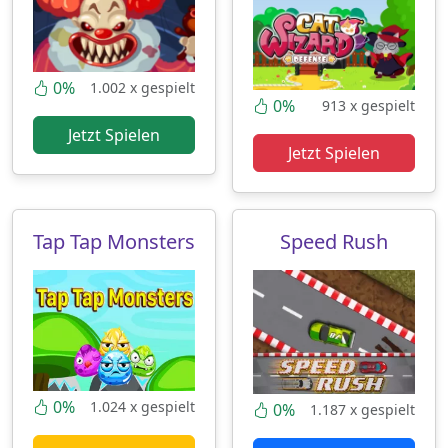
0%
1.002 x gespielt
0%
913 x gespielt
Jetzt Spielen
Jetzt Spielen
Tap Tap Monsters
Speed Rush
0%
1.024 x gespielt
0%
1.187 x gespielt