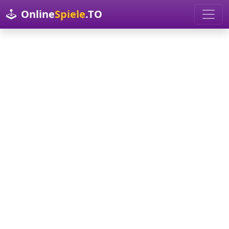
Online
Spiele
.TO