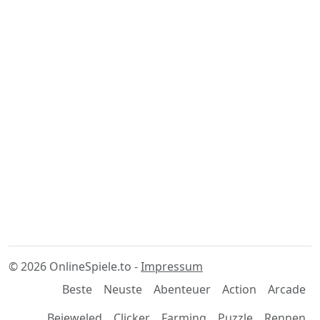
© 2026 OnlineSpiele.to -
Impressum
Beste
Neuste
Abenteuer
Action
Arcade
Bejeweled
Clicker
Farming
Puzzle
Rennen