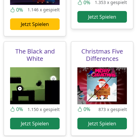
0%
1.353 x gespielt
0%
1.146 x gespielt
Jetzt Spielen
Jetzt Spielen
The Black and
Christmas Five
White
Differences
0%
0%
1.150 x gespielt
873 x gespielt
Jetzt Spielen
Jetzt Spielen