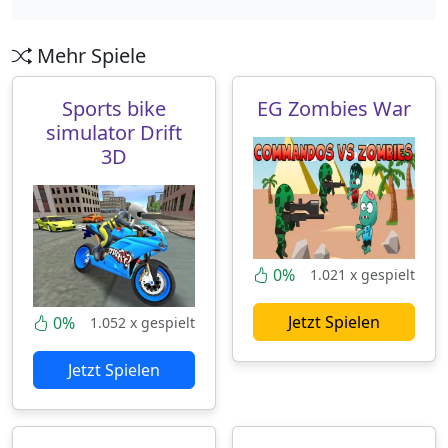
Mehr Spiele
Sports bike
EG Zombies War
simulator Drift
3D
0%
1.021 x gespielt
Jetzt Spielen
0%
1.052 x gespielt
Jetzt Spielen