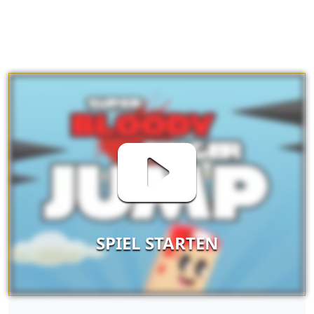
SPIEL STARTEN