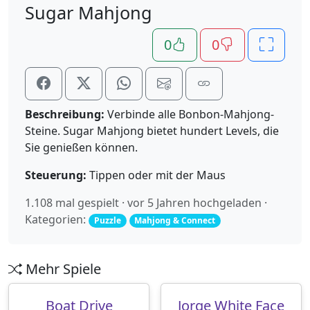
Sugar Mahjong
0
0
Beschreibung:
Verbinde alle Bonbon-Mahjong-
Steine. Sugar Mahjong bietet hundert Levels, die
Sie genießen können.
Steuerung:
Tippen oder mit der Maus
1.108 mal gespielt · vor 5 Jahren hochgeladen ·
Kategorien:
Puzzle
Mahjong & Connect
Mehr Spiele
Boat Drive
Jorge White Face