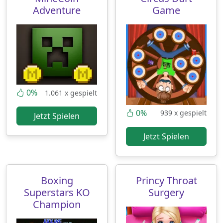
Adventure
Game
0%
1.061 x gespielt
0%
939 x gespielt
Jetzt Spielen
Jetzt Spielen
Boxing
Princy Throat
Superstars KO
Surgery
Champion