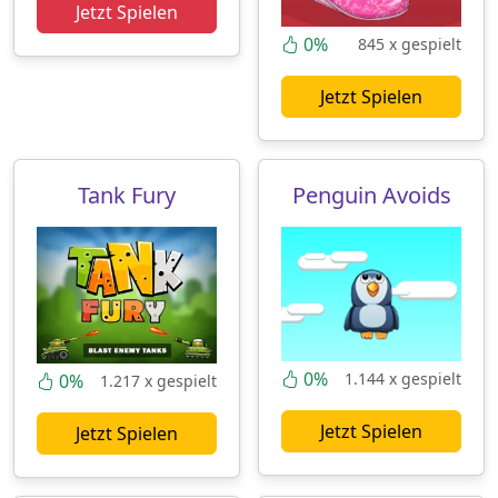
Jetzt Spielen
0%
845 x gespielt
Jetzt Spielen
Tank Fury
Penguin Avoids
0%
1.144 x gespielt
0%
1.217 x gespielt
Jetzt Spielen
Jetzt Spielen