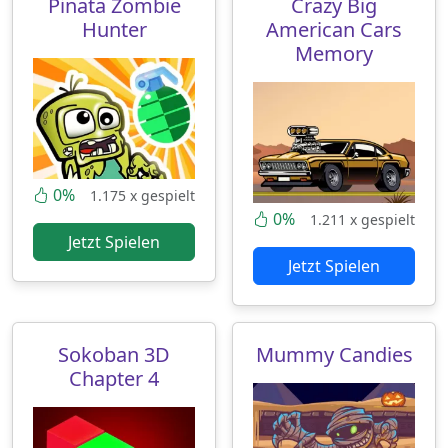
Pinata Zombie
Crazy Big
Hunter
American Cars
Memory
0%
1.175 x gespielt
0%
1.211 x gespielt
Jetzt Spielen
Jetzt Spielen
Sokoban 3D
Mummy Candies
Chapter 4