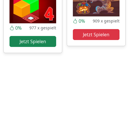
0%
909 x gespielt
0%
977 x gespielt
Jetzt Spielen
Jetzt Spielen