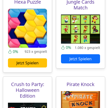
Hexa Puzzle
Jungle Cards
Match
0%
1.080 x gespielt
0%
923 x gespielt
Jetzt Spielen
Jetzt Spielen
Crush to Party:
Pirate Knock
Halloween
Edition