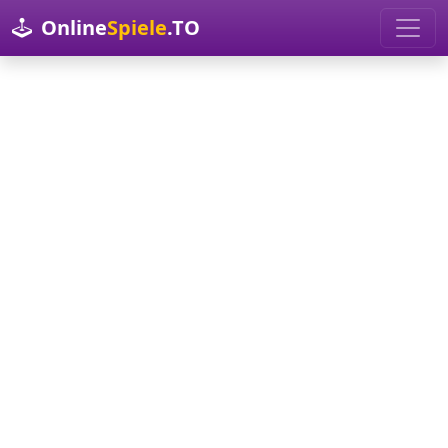
Online
Spiele
.TO