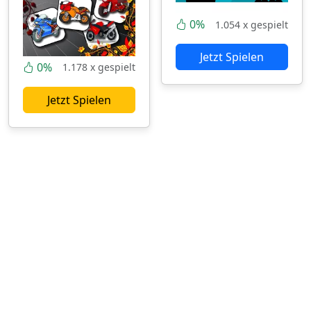
0%
1.054 x gespielt
Jetzt Spielen
0%
1.178 x gespielt
Jetzt Spielen