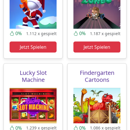
0%
0%
1.112 x gespielt
1.187 x gespielt
Jetzt Spielen
Jetzt Spielen
Lucky Slot
Findergarten
Machine
Cartoons
0%
0%
1.239 x gespielt
1.086 x gespielt