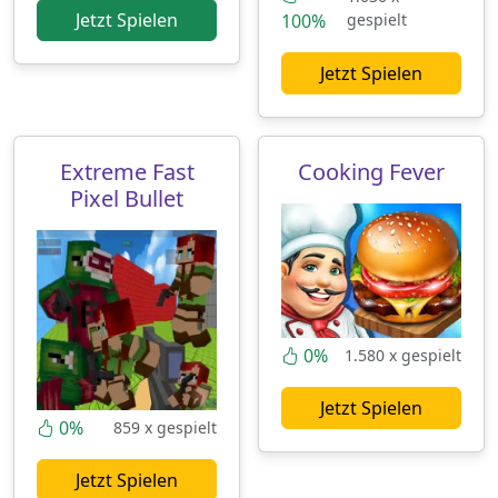
Jetzt Spielen
100%
gespielt
Jetzt Spielen
Extreme Fast
Cooking Fever
Pixel Bullet
0%
1.580 x gespielt
Jetzt Spielen
0%
859 x gespielt
Jetzt Spielen