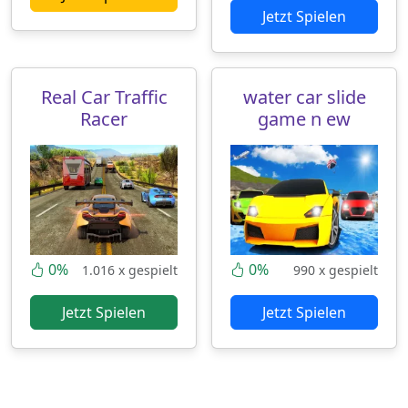
Jetzt Spielen
Real Car Traffic
water car slide
Racer
game n ew
0%
0%
1.016 x gespielt
990 x gespielt
Jetzt Spielen
Jetzt Spielen