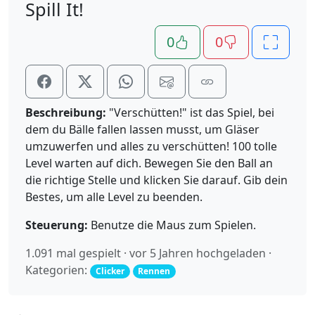
Spill It!
0
0
Beschreibung:
"Verschütten!" ist das Spiel, bei
dem du Bälle fallen lassen musst, um Gläser
umzuwerfen und alles zu verschütten! 100 tolle
Level warten auf dich. Bewegen Sie den Ball an
die richtige Stelle und klicken Sie darauf. Gib dein
Bestes, um alle Level zu beenden.
Steuerung:
Benutze die Maus zum Spielen.
1.091 mal gespielt · vor 5 Jahren hochgeladen ·
Kategorien:
Clicker
Rennen