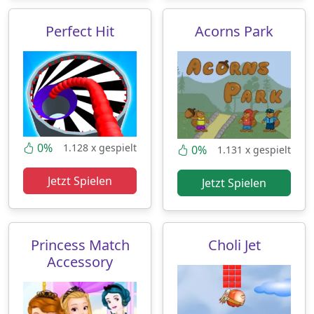
Perfect Hit
Acorns Park
0%
1.128 x gespielt
0%
1.131 x gespielt
Jetzt Spielen
Jetzt Spielen
Princess Match
Choli Jet
Accessory