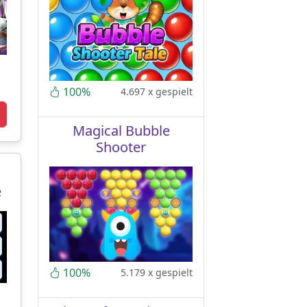
100%
4.697 x gespielt
Magical Bubble
Shooter
e
100%
5.179 x gespielt