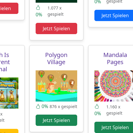
0%
gespielt
pielen
1.077 x
0%
gespielt
Jetzt Spielen
Jetzt Spielen
h Is
Polygon
Mandala
rent
Village
Pages
mal
0%
876 x gespielt
1.160 x
0%
gespielt
 x
Jetzt Spielen
elt
Jetzt Spielen