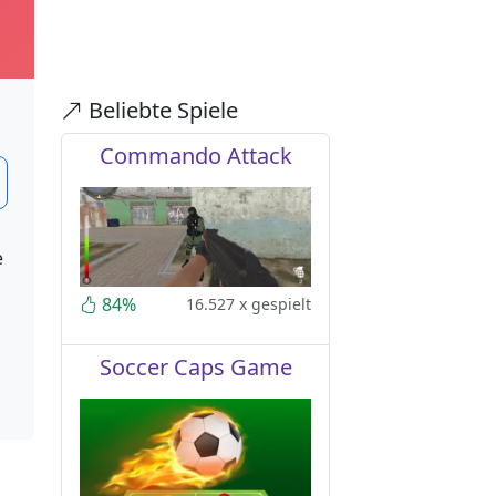
Beliebte Spiele
Commando Attack
e
84%
16.527 x gespielt
Soccer Caps Game