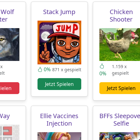
 Wolf
Stack Jump
Chicken
ter
Shooter
 x
1.159 x
0%
871 x gespielt
elt
0%
gespielt
Jetzt Spielen
pielen
Jetzt Spielen
 Way
Ellie Vaccines
BFFs Sleepove
Injection
Selfie