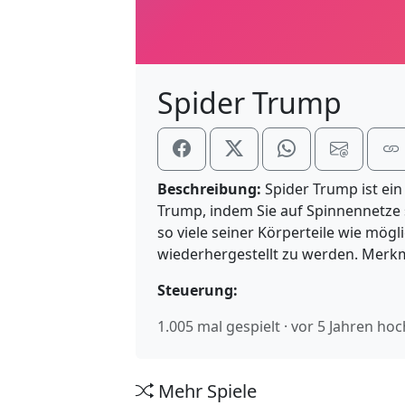
Spider Trump
Beschreibung:
Spider Trump ist ein
Trump, indem Sie auf Spinnennetze 
so viele seiner Körperteile wie mögl
wiederhergestellt zu werden. Merkmal
Steuerung:
1.005 mal gespielt · vor 5 Jahren ho
Mehr Spiele