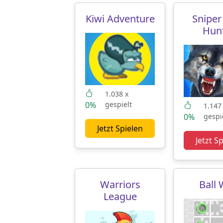
Kiwi Adventure
Sniper
Hun
1.038 x
0%
gespielt
1.147
0%
gespi
Jetzt Spielen
Jetzt S
Warriors
Ball
League