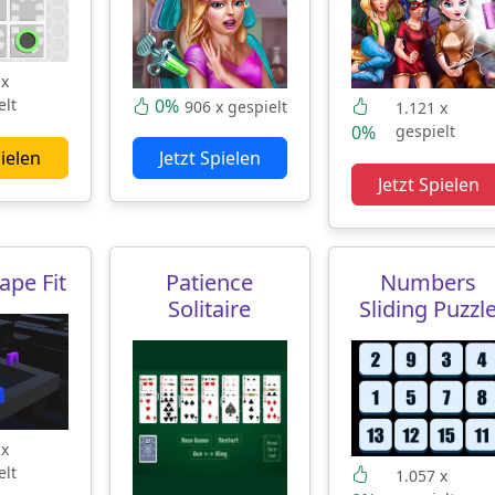
 x
elt
0%
906 x gespielt
1.121 x
0%
gespielt
pielen
Jetzt Spielen
Jetzt Spielen
ape Fit
Patience
Numbers
Solitaire
Sliding Puzzl
 x
elt
1.057 x