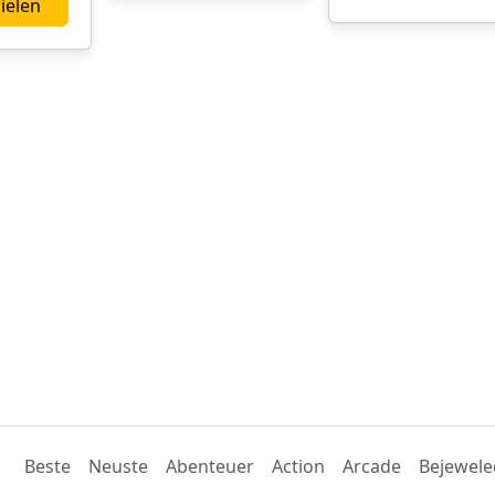
pielen
Beste
Neuste
Abenteuer
Action
Arcade
Bejewele