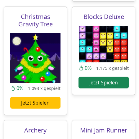
Christmas
Blocks Deluxe
Gravity Tree
0%
1.175 x gespielt
Jetzt Spielen
0%
1.093 x gespielt
Jetzt Spielen
Archery
Mini Jam Runner