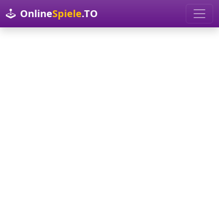
Online
Spiele
.TO