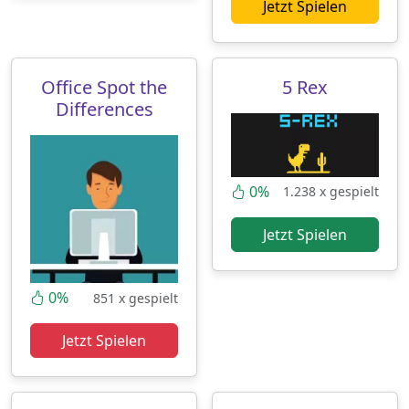
Jetzt Spielen
Office Spot the
5 Rex
Differences
0%
1.238 x gespielt
Jetzt Spielen
0%
851 x gespielt
Jetzt Spielen