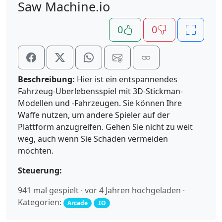
Saw Machine.io
0
0
Beschreibung:
Hier ist ein entspannendes
Fahrzeug-Überlebensspiel mit 3D-Stickman-
Modellen und -Fahrzeugen. Sie können Ihre
Waffe nutzen, um andere Spieler auf der
Plattform anzugreifen. Gehen Sie nicht zu weit
weg, auch wenn Sie Schäden vermeiden
möchten.
Steuerung:
941 mal gespielt · vor 4 Jahren hochgeladen ·
Kategorien:
Arcade
.IO