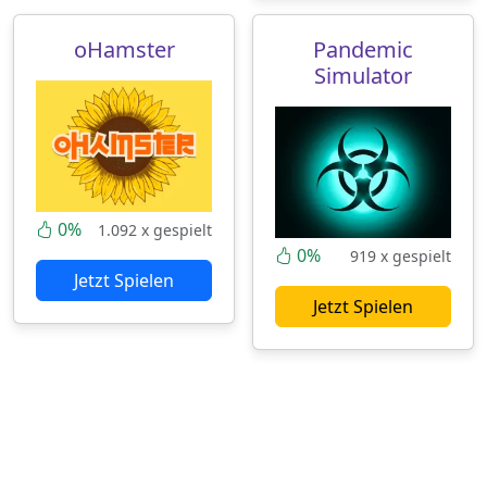
oHamster
Pandemic
Simulator
0%
1.092 x gespielt
0%
919 x gespielt
Jetzt Spielen
Jetzt Spielen