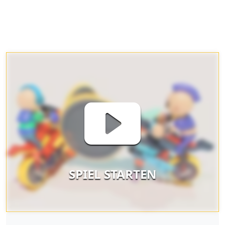
SPIEL STARTEN