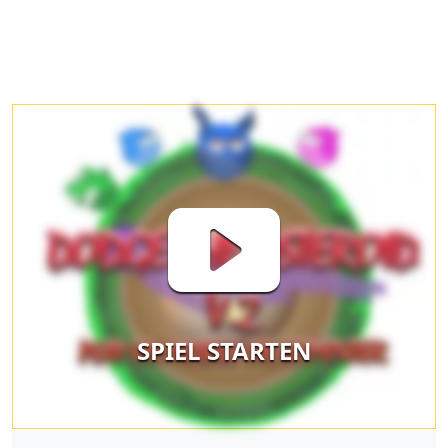
SPIEL STARTEN