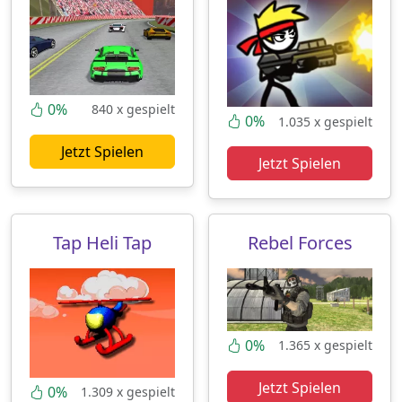
0%
840 x gespielt
0%
1.035 x gespielt
Jetzt Spielen
Jetzt Spielen
Tap Heli Tap
Rebel Forces
0%
1.365 x gespielt
Jetzt Spielen
0%
1.309 x gespielt