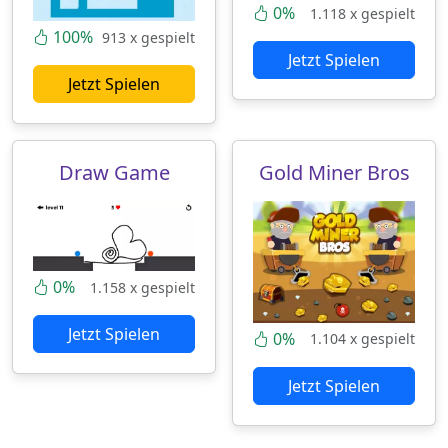
0%
1.118 x gespielt
100%
913 x gespielt
Jetzt Spielen
Jetzt Spielen
Draw Game
Gold Miner Bros
0%
1.158 x gespielt
Jetzt Spielen
0%
1.104 x gespielt
Jetzt Spielen