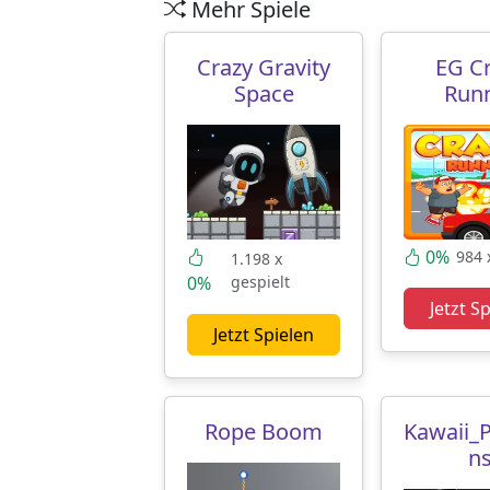
Mehr Spiele
Crazy Gravity
EG C
Space
Run
0%
984 
1.198 x
0%
gespielt
Jetzt S
Jetzt Spielen
Rope Boom
Kawaii_
n