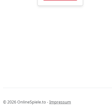
© 2026 OnlineSpiele.to -
Impressum