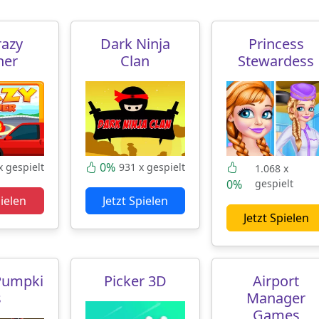
razy
Dark Ninja
Princess
ner
Clan
Stewardess
0%
x gespielt
931 x gespielt
1.068 x
0%
gespielt
pielen
Jetzt Spielen
Jetzt Spielen
Pumpki
Picker 3D
Airport
s
Manager
Games