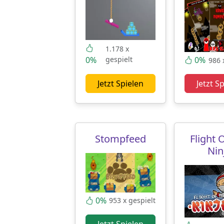
1.178 x
0%
gespielt
0%
986 
Jetzt Spielen
Jetzt S
Stompfeed
Flight 
Nin
0%
953 x gespielt
Jetzt Spielen