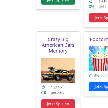
1.418
0%
gespi
Jetzt S
Crazy Big
Popcor
American Cars
Memory
0%
888 
Jetzt S
1.211 x
0%
gespielt
Jetzt Spielen