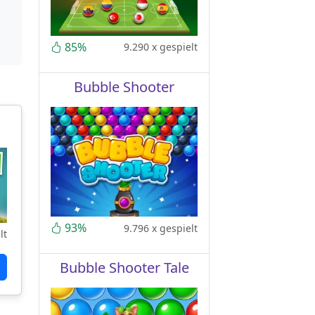
85%
9.290 x gespielt
Bubble Shooter
93%
9.796 x gespielt
lt
Bubble Shooter Tale