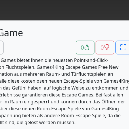
 Game
0
0
ames bietet Ihnen die neuesten Point-and-Click-
r von Fluchtspielen. Games4King Escape Games Free New
ation aus mehreren Raum- und Türfluchtspielen an
alle diese kostenlosen neuen Escape-Spiele von Games4Kin
ich das Gefühl haben, auf logische Weise zu entkommen und
Erlebnisse garantieren diese Escape Games. Bei fast allen
er im Raum eingesperrt und können durch das Öffnen der
ber diese neuen Room-Escape-Spiele von Games4King
annung bieten als andere Room-Escape-Spiele, da die
lt sind, die gelöst werden müssen.