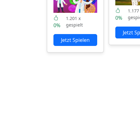
1.177
0%
gespi
1.201 x
0%
gespielt
Jetzt S
Jetzt Spielen