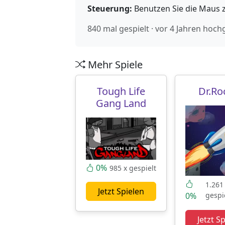
Steuerung:
Benutzen Sie die Maus 
840 mal gespielt · vor 4 Jahren hoch
Mehr Spiele
Tough Life
Dr.Ro
Gang Land
0%
985 x gespielt
1.261
Jetzt Spielen
0%
gespi
Jetzt S