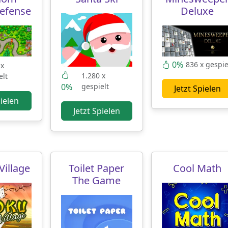
efense
Deluxe
0%
836 x gespie
 x
1.280 x
elt
0%
gespielt
Jetzt Spielen
pielen
Jetzt Spielen
Village
Toilet Paper
Cool Math
The Game