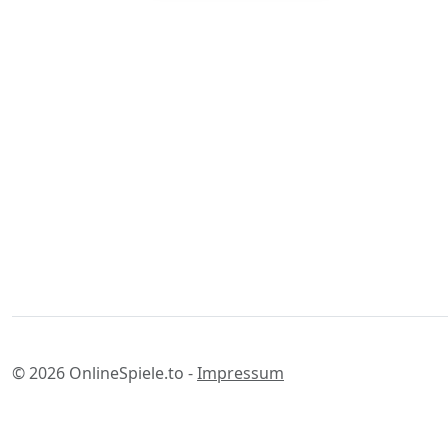
© 2026 OnlineSpiele.to -
Impressum