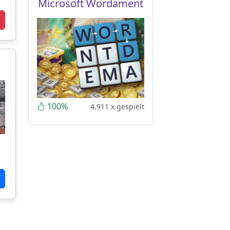
Microsoft Wordament
100%
4.911 x gespielt