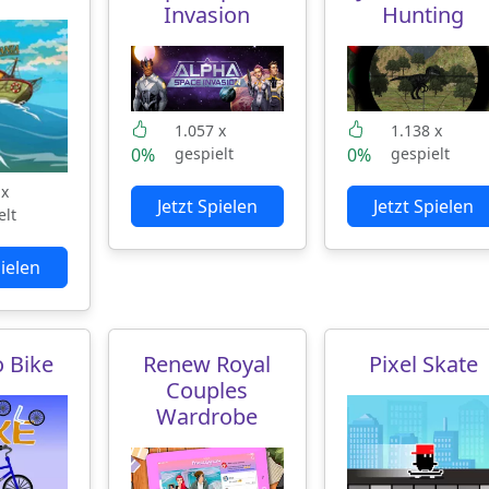
Invasion
Hunting
1.057 x
1.138 x
0%
gespielt
0%
gespielt
 x
Jetzt Spielen
Jetzt Spielen
elt
pielen
 Bike
Renew Royal
Pixel Skate
Couples
Wardrobe