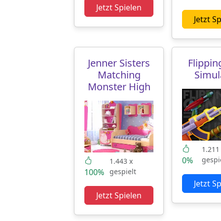
Jetzt Spielen
Jetzt S
Jenner Sisters
Flippi
Matching
Simul
Monster High
1.211
0%
gespi
1.443 x
100%
gespielt
Jetzt S
Jetzt Spielen