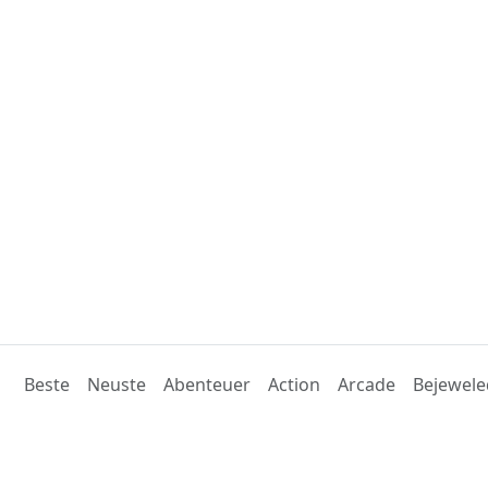
Beste
Neuste
Abenteuer
Action
Arcade
Bejewele