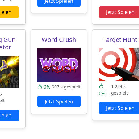
Jetzt Spielen
pielen
Jetzt Spielen
ng Gun
Word Crush
Target Hunt
ator
0%
1.254 x
907 x gespielt
0%
gespielt
 x
elt
Jetzt Spielen
Jetzt Spielen
pielen