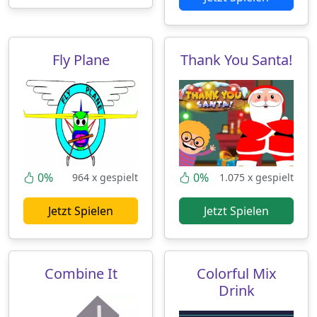
Fly Plane
Thank You Santa!
0%
0%
964 x gespielt
1.075 x gespielt
Jetzt Spielen
Jetzt Spielen
Combine It
Colorful Mix
Drink