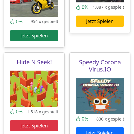
0%
1.087 x gespielt
Jetzt Spielen
0%
954 x gespielt
Jetzt Spielen
Hide N Seek!
Speedy Corona
Virus.IO
0%
1.518 x gespielt
0%
830 x gespielt
Jetzt Spielen
Jetzt Spielen