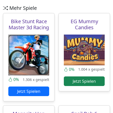
Mehr Spiele
Bike Stunt Race
EG Mummy
Master 3d Racing
Candies
0%
1.004 x gespielt
0%
1.306 x gespielt
Jetzt Spielen
Jetzt Spielen