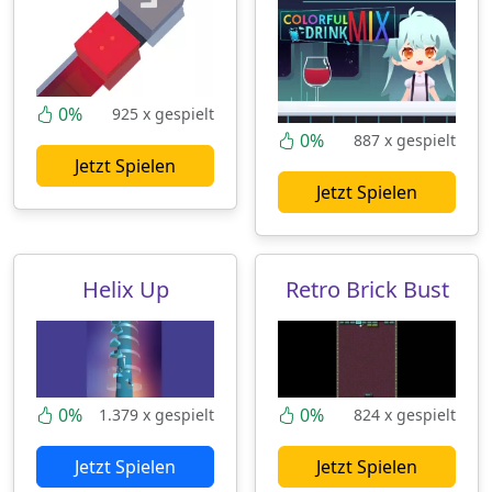
0%
925 x gespielt
0%
887 x gespielt
Jetzt Spielen
Jetzt Spielen
Helix Up
Retro Brick Bust
0%
0%
1.379 x gespielt
824 x gespielt
Jetzt Spielen
Jetzt Spielen