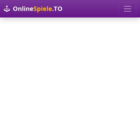
Online
Spiele
.TO