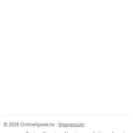
© 2026 OnlineSpiele.to -
Impressum