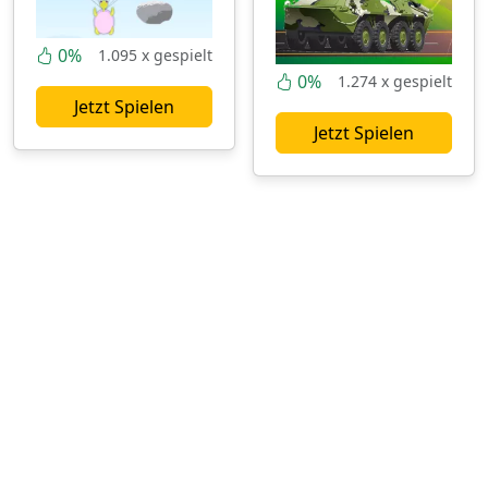
0%
1.095 x gespielt
0%
1.274 x gespielt
Jetzt Spielen
Jetzt Spielen