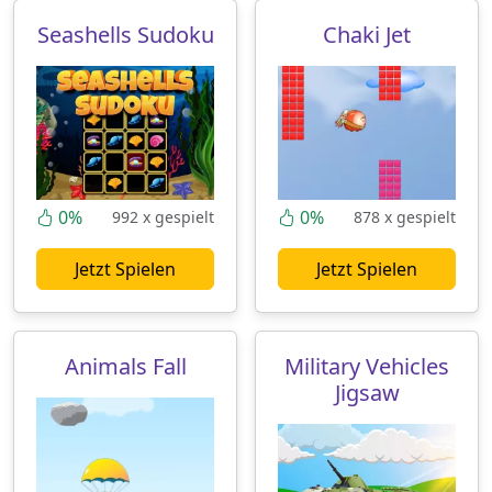
Seashells Sudoku
Chaki Jet
0%
0%
992 x gespielt
878 x gespielt
Jetzt Spielen
Jetzt Spielen
Animals Fall
Military Vehicles
Jigsaw