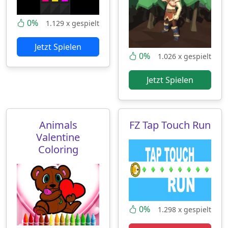
0%
1.129 x gespielt
Jetzt Spielen
0%
1.026 x gespielt
Jetzt Spielen
Animals
FZ Tap Touch Run
Valentine
Coloring
0%
1.298 x gespielt