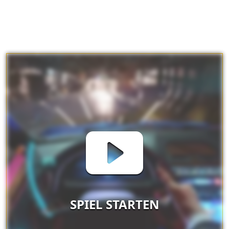
SPIEL STARTEN