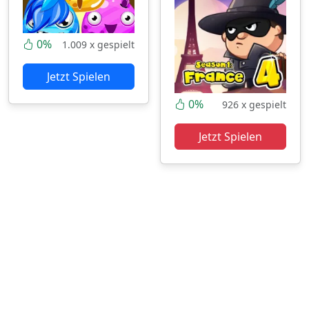
0%
1.009 x gespielt
Jetzt Spielen
0%
926 x gespielt
Jetzt Spielen