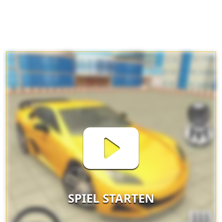
SPIEL STARTEN