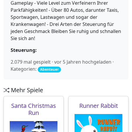
Gameplay - Viele Level zum Verfeinern Ihrer
Parkfähigkeiten! - Über 80 Autos, darunter Taxis,
Sportwagen, Lastwagen und sogar der
Krankenwagen! - Drei Arten der Steuerung für
jeden Geschmack Bleiben Sie ruhig und schnallen
Sie sich an!
Steuerung:
2.079 mal gespielt · vor 5 Jahren hochgeladen ·
Kategorien:
Abenteuer
Mehr Spiele
Santa Christmas
Runner Rabbit
Run