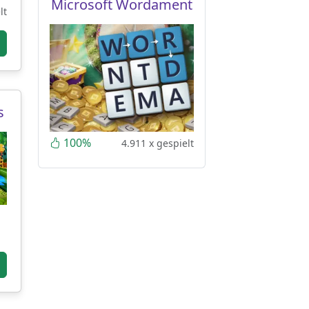
Microsoft Wordament
lt
s
100%
4.911 x gespielt