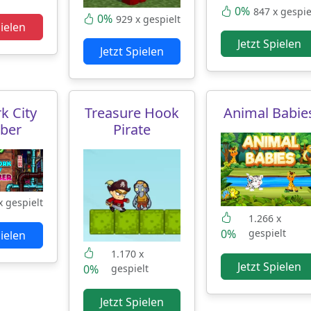
0%
847 x gespie
0%
929 x gespielt
pielen
Jetzt Spielen
Jetzt Spielen
k City
Treasure Hook
Animal Babie
ber
Pirate
x gespielt
1.266 x
0%
gespielt
pielen
1.170 x
Jetzt Spielen
0%
gespielt
Jetzt Spielen