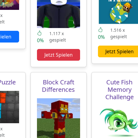
 x
elt
1.516 x
1.117 x
pielen
0%
gespielt
0%
gespielt
Jetzt Spielen
Jetzt Spielen
Puzzle
Block Craft
Cute Fish
Differences
Memory
Challenge
 x
elt