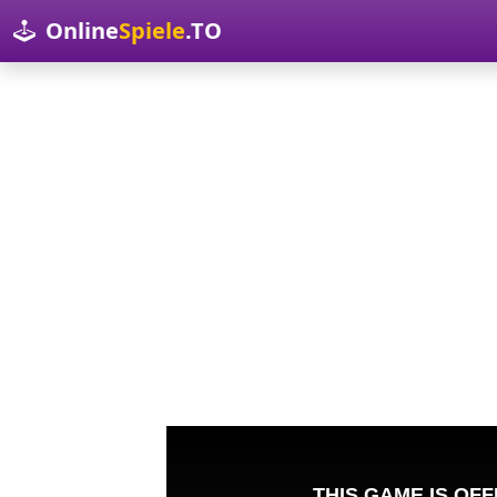
Online
Spiele
.TO