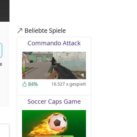
Beliebte Spiele
Commando Attack
e
84%
16.527 x gespielt
Soccer Caps Game