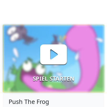
SPIEL STARTEN
Push The Frog