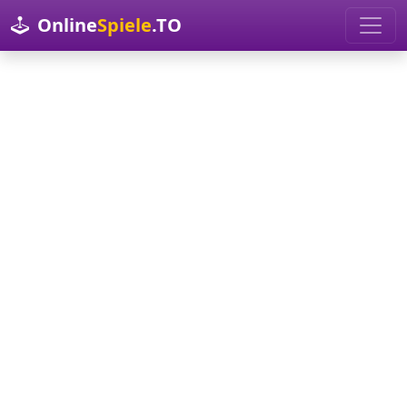
Online
Spiele
.TO