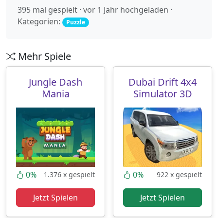
395 mal gespielt · vor 1 Jahr hochgeladen ·
Kategorien:
Puzzle
Mehr Spiele
Jungle Dash
Dubai Drift 4x4
Mania
Simulator 3D
0%
0%
1.376 x gespielt
922 x gespielt
Jetzt Spielen
Jetzt Spielen