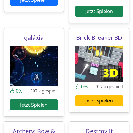
Jetzt Spielen
galáxia
Brick Breaker 3D
0%
917 x gespielt
0%
1.207 x gespielt
Jetzt Spielen
Jetzt Spielen
Archery: Bow &
Destroy It