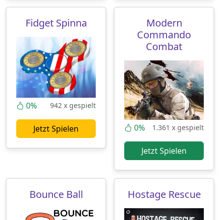
Fidget Spinna
Modern
Commando
Combat
0%
942 x gespielt
0%
1.361 x gespielt
Jetzt Spielen
Jetzt Spielen
Bounce Ball
Hostage Rescue