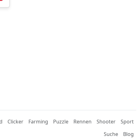
d
Clicker
Farming
Puzzle
Rennen
Shooter
Sport
Suche
Blog