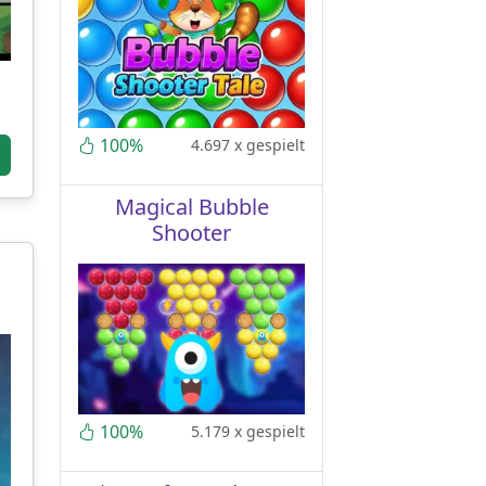
100%
4.697 x gespielt
Magical Bubble
Shooter
100%
5.179 x gespielt