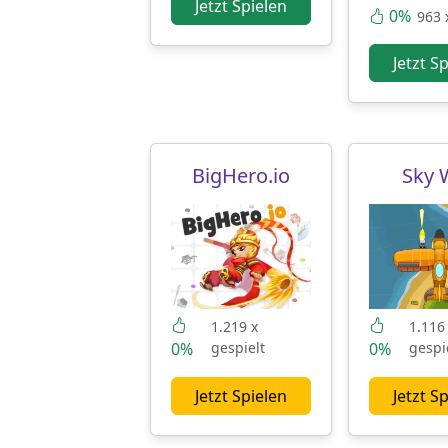
Jetzt Spielen
0%
963 
Jetzt S
BigHero.io
Sky 
1.219 x
1.116
0%
gespielt
0%
gespi
Jetzt Spielen
Jetzt S