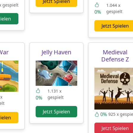
Jetzt Spielen
x gespielt
1.044 x
0%
gespielt
pielen
Jetzt Spielen
War
Jelly Haven
Medieval
Defense Z
1.131 x
 x
0%
gespielt
elt
Jetzt Spielen
0%
925 x gespie
pielen
Jetzt Spielen